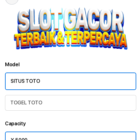
Model
SITUS TOTO
TOGEL TOTO
Capacity