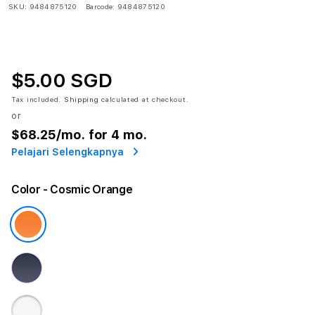
SKU:
9484875120
Barcode:
9484875120
$5.00 SGD
Tax included.
Shipping
calculated at checkout.
or
$68.25
/mo. for 4 mo.
Pelajari Selengkapnya
Color
- Cosmic Orange