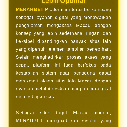
Lebih Optimal
MERAHBET
Platform ini terus berkembang
sebagai layanan digital yang menawarkan
pengalaman mengakses Macau dengan
konsep yang lebih sederhana, ringan, dan
fleksibel dibandingkan banyak situs lain
yang dipenuhi elemen tampilan berlebihan.
Selain menghadirkan proses akses yang
cepat, platform ini juga berfokus pada
kestabilan sistem agar pengguna dapat
menikmati akses situs toto Macau dengan
nyaman melalui desktop maupun perangkat
mobile kapan saja.
Sebagai situs togel Macau modern,
MERAHBET menghadirkan sistem yang