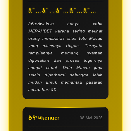
â˜…â˜…â˜…â˜…â˜…
â€œAwalnya hanya coba
MERAHBET karena sering melihat
orang membahas situs toto Macau
yang aksesnya ringan. Ternyata
tampilannya memang nyaman
digunakan dan proses login-nya
sangat cepat. Data Macau juga
selalu diperbarui sehingga lebih
mudah untuk memantau pasaran
setiap hari.â€
ðŸ‘¤
kenucr
08 Mei 2026