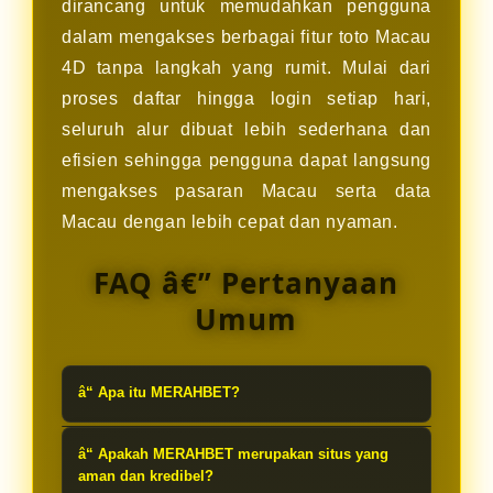
dirancang untuk memudahkan pengguna
dalam mengakses berbagai fitur toto Macau
4D tanpa langkah yang rumit. Mulai dari
proses daftar hingga login setiap hari,
seluruh alur dibuat lebih sederhana dan
efisien sehingga pengguna dapat langsung
mengakses pasaran Macau serta data
Macau dengan lebih cepat dan nyaman.
FAQ â€” Pertanyaan
Umum
â“ Apa itu MERAHBET?
MERAHBET merupakan situs toto 4D
â“ Apakah MERAHBET merupakan situs yang
terpercaya yang menyediakan akses
aman dan kredibel?