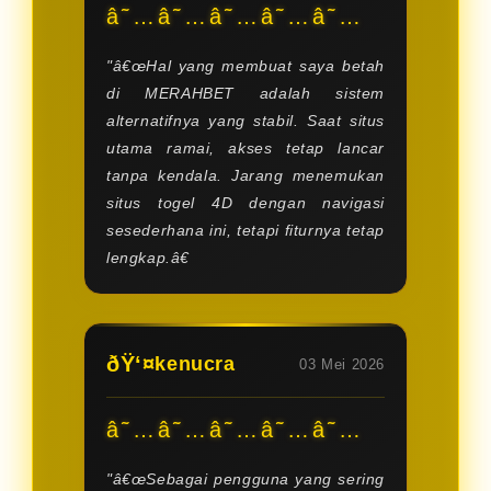
â˜…â˜…â˜…â˜…â˜…
"â€œHal yang membuat saya betah
di MERAHBET adalah sistem
alternatifnya yang stabil. Saat situs
utama ramai, akses tetap lancar
tanpa kendala. Jarang menemukan
situs togel 4D dengan navigasi
sesederhana ini, tetapi fiturnya tetap
lengkap.â€
ðŸ‘¤
kenucra
03 Mei 2026
â˜…â˜…â˜…â˜…â˜…
"â€œSebagai pengguna yang sering